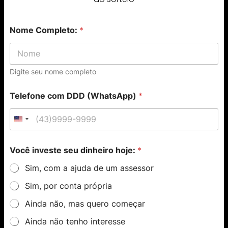
Nome Completo:
*
Digite seu nome completo
Telefone com DDD (WhatsApp)
*
U
n
i
Você investe seu dinheiro hoje:
*
t
Sim, com a ajuda de um assessor
e
Sim, por conta própria
d
S
Ainda não, mas quero começar
t
Ainda não tenho interesse